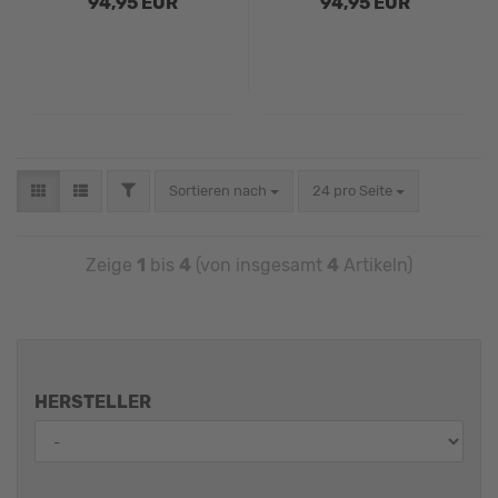
94,95 EUR
94,95 EUR
Sortieren nach
24 pro Seite
Zeige
1
bis
4
(von insgesamt
4
Artikeln)
HERSTELLER