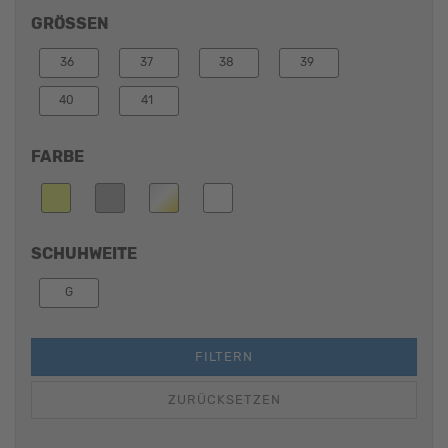
GRÖSSEN
36
37
38
39
40
41
FARBE
SCHUHWEITE
G
FILTERN
ZURÜCKSETZEN