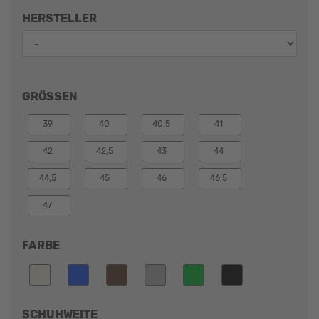
HERSTELLER
GRÖSSEN
39
40
40,5
41
42
42,5
43
44
44,5
45
46
46,5
47
FARBE
SCHUHWEITE