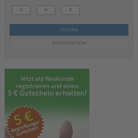
G
H
K
FILTERN
ZURÜCKSETZEN