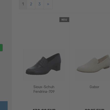
1
2
3
»
NEU
Sioux-Schuh
Gabor
Fendrina-709