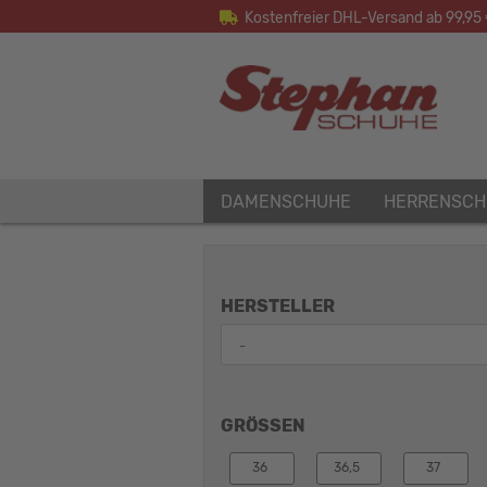
Kostenfreier DHL-Versand ab 99,95
DAMENSCHUHE
HERRENSCH
HERSTELLER
GRÖSSEN
36
36,5
37