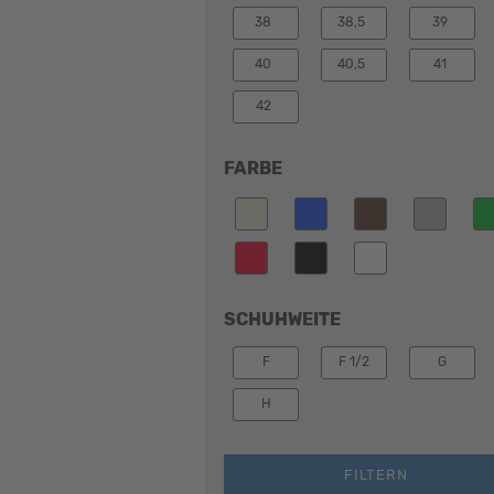
38
38,5
39
40
40,5
41
42
FARBE
SCHUHWEITE
F
F 1/2
G
H
FILTERN