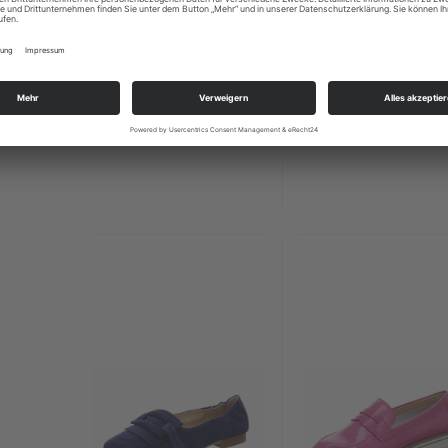
Semler Bärbel B3057-
Lloyd
034-004
189,95 EUR
149,95 EUR