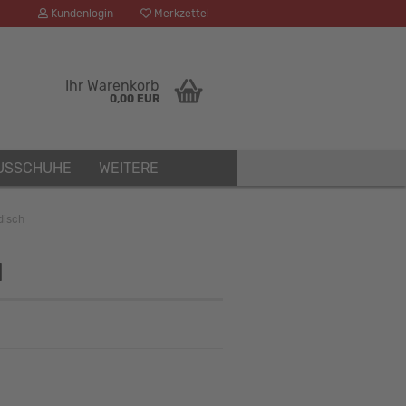
Kundenlogin
Merkzettel
Ihr Warenkorb
0,00 EUR
USSCHUHE
WEITERE
disch
H