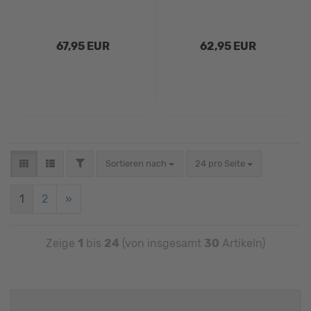
67,95 EUR
62,95 EUR
Sortieren nach
24 pro Seite
1
2
»
Zeige
1
bis
24
(von insgesamt
30
Artikeln)