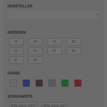
HERSTELLER
GRÖSSEN
19
20
21
22
23
24
25
26
27
28
FARBE
SCHUHWEITE
WMS-Weite: Mittel
WMS-Weite: Weit