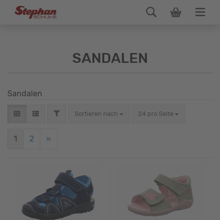
SANDALEN
Sandalen
Sortieren nach
24 pro Seite
1
2
»