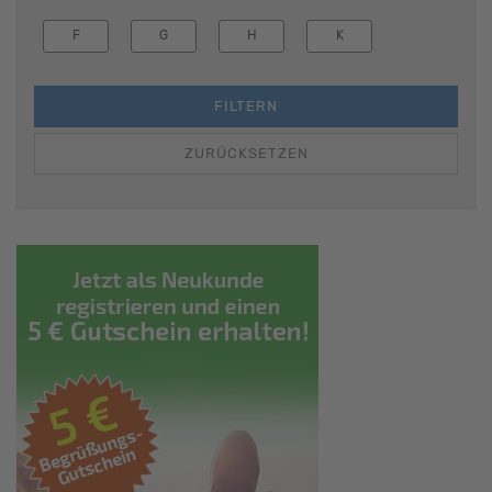
F
G
H
K
FILTERN
ZURÜCKSETZEN