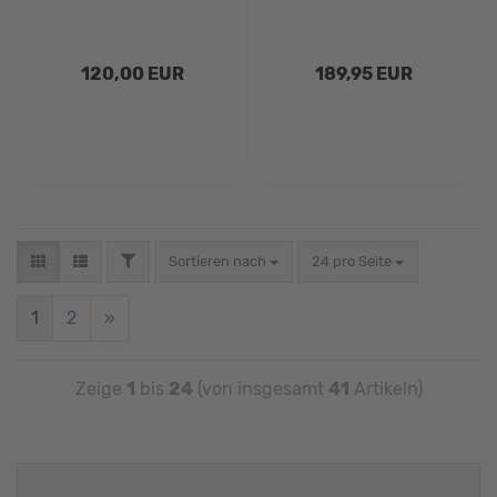
120,00 EUR
189,95 EUR
Sortieren nach
24 pro Seite
1
2
»
Zeige
1
bis
24
(von insgesamt
41
Artikeln)