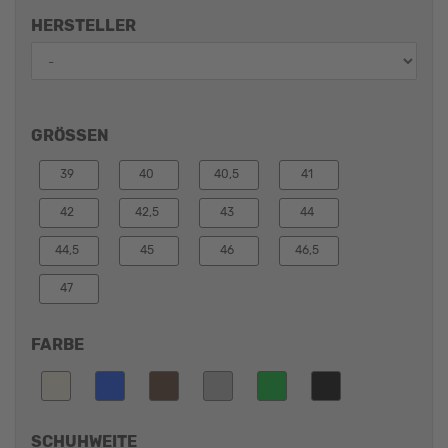
HERSTELLER
GRÖSSEN
39
40
40,5
41
42
42,5
43
44
44,5
45
46
46,5
47
FARBE
SCHUHWEITE