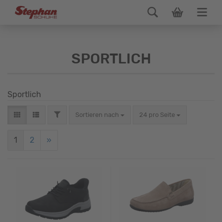
SPORTLICH
Sportlich
Sortieren nach
24 pro Seite
1
2
»