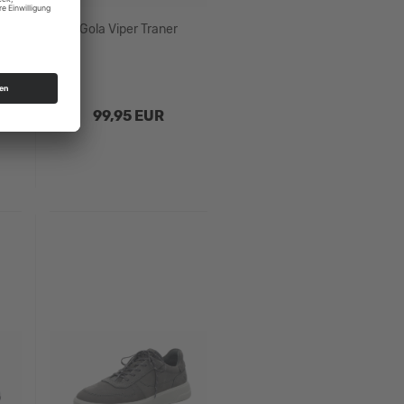
6
Gola Viper Traner
99,95 EUR