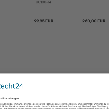
U0100-14
99,95 EUR
260,00 EUR