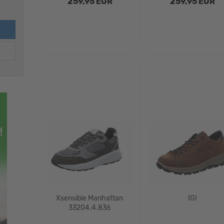
259,95 EUR
259,95 EUR
Xsensible Manhattan
IGI
33204.4.836