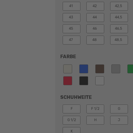
41
42
42,5
43
44
44,5
45
46
46,5
47
48
48,5
FARBE
SCHUHWEITE
F
F 1/2
G
G 1/2
H
J
K