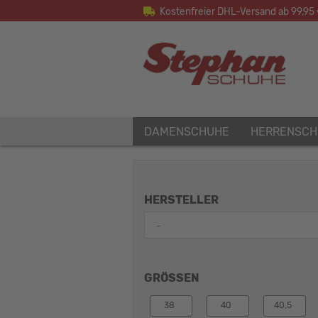
Kostenfreier DHL-Versand ab 99,95
DAMENSCHUHE
HERRENSCH
HERSTELLER
GRÖSSEN
38
40
40,5