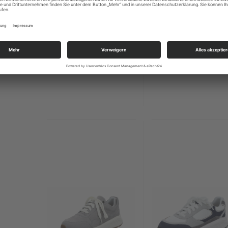
Gola Eagle 86
Gola Hawk Suede8
99,95 EUR
99,95 EUR