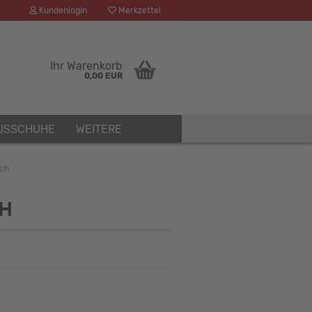
Kundenlogin
Merkzettel
Ihr Warenkorb
0,00 EUR
USSCHUHE
WEITERE
ich
CH