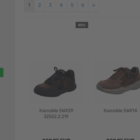
1
2
3
4
5
6
»
NEU
Xsensible SWX29
Xsensible SWX14
32502.2.219