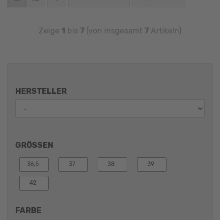
Zeige
1
bis
7
(von insgesamt
7
Artikeln)
HERSTELLER
GRÖSSEN
36,5
37
38
39
42
FARBE