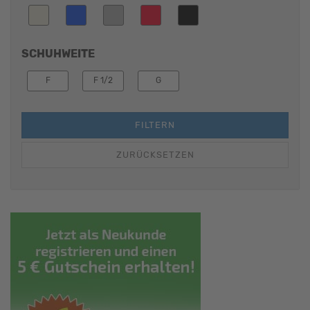
SCHUHWEITE
F
F 1/2
G
FILTERN
ZURÜCKSETZEN