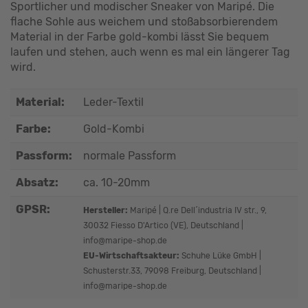
Sportlicher und modischer Sneaker von Maripé. Die
flache Sohle aus weichem und stoßabsorbierendem
Material in der Farbe gold-kombi lässt Sie bequem
laufen und stehen, auch wenn es mal ein längerer Tag
wird.
Material:
Leder-Textil
Farbe:
Gold-Kombi
Passform:
normale Passform
Absatz:
ca. 10-20mm
GPSR:
Hersteller:
Maripé | Q.re Dell´industria IV str., 9,
30032 Fiesso D'Artico (VE), Deutschland |
info@maripe-shop.de
EU-Wirtschaftsakteur:
Schuhe Lüke GmbH |
Schusterstr.33, 79098 Freiburg, Deutschland |
info@maripe-shop.de