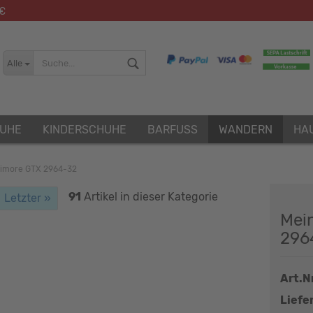
 €
Alle
UHE
KINDERSCHUHE
BARFUSS
WANDERN
HA
timore GTX 2964-32
91
Artikel in dieser Kategorie
Letzter »
Konto erstellen
Mei
Passwort vergessen?
296
Art.Nr
Liefer