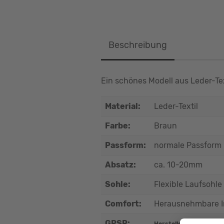
Beschreibung
Ein schönes Modell aus Leder-Tex
Material:
Leder-Textil
Farbe:
Braun
Passform:
normale Passform
Absatz:
ca. 10-20mm
Sohle:
Flexible Laufsohle
Comfort:
Herausnehmbare In
GPSR: