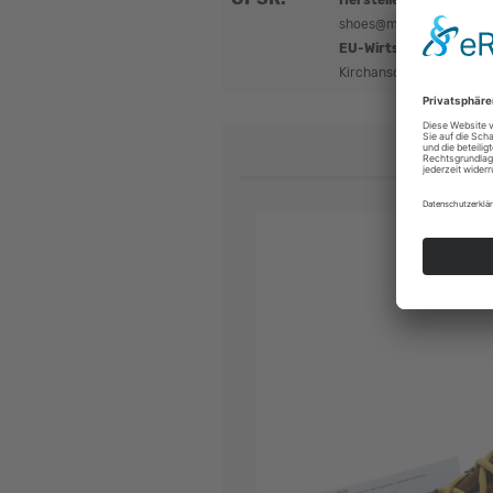
Hersteller:
Meindl | Luka
shoes@meindl.de
EU-Wirtschaftsakteur
Kirchanschöring, Deutsc
360° 