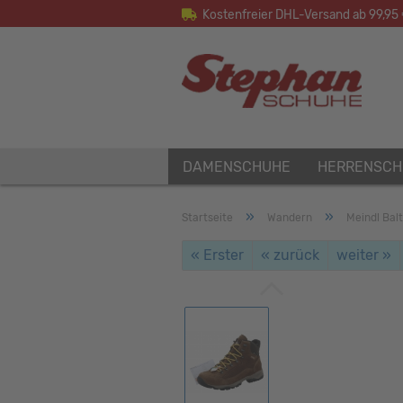
Kostenfreier DHL-Versand ab 99,95
DAMENSCHUHE
HERRENSCH
»
»
Startseite
Wandern
Meindl Bal
« Erster
« zurück
weiter »