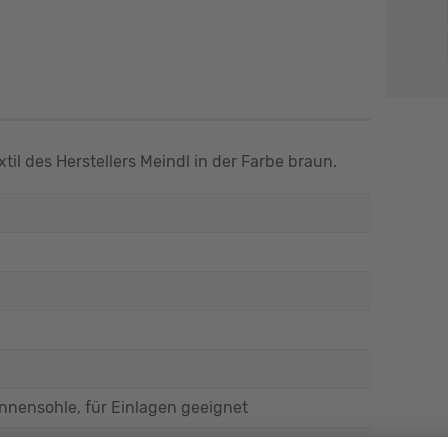
til des Herstellers Meindl in der Farbe braun.
nensohle, für Einlagen geeignet