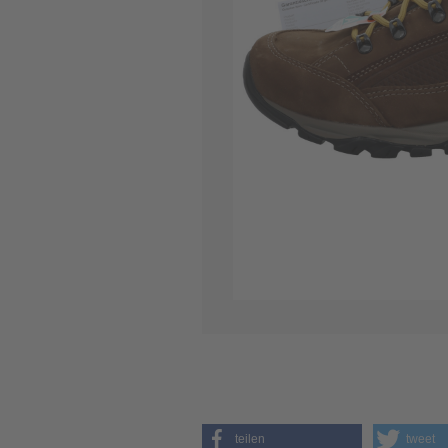
teilen
tweet