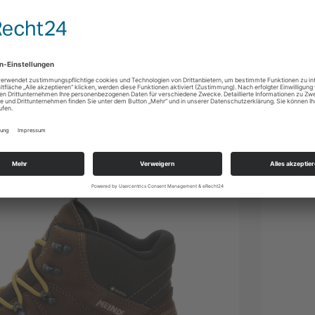
s-Meindl-Str. 5-9, 83417 Kirchanschöring, Deutschland |
:
Lukas Meindl GmbH & Co. KG | Lukas-Meindl-Str.5-9, 83417
hland | shoes@meindl.de
Ansicht dieses Artikels