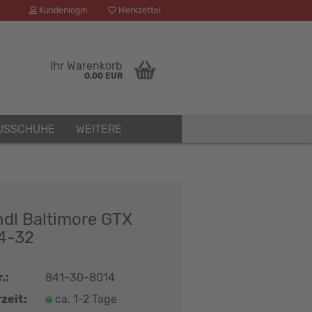
Kundenlogin
Merkzettel
Ihr Warenkorb
0,00 EUR
USSCHUHE
WEITERE
ndl Baltimore GTX
4-32
.:
841-30-8014
zeit:
ca. 1-2 Tage