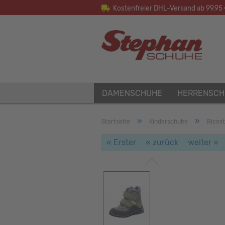
Kostenfreier DHL-Versand ab 99,95
DAMENSCHUHE
HERRENSCH
»
»
Startseite
Kinderschuhe
Ricos
« Erster
« zurück
weiter »