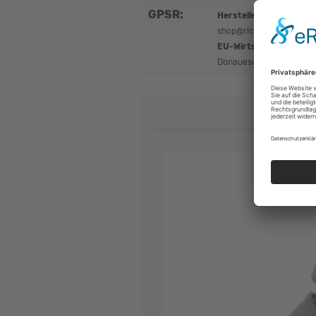
GPSR:
Hersteller:
Ricosta | Dü
shop@ricosta.de
EU-Wirtschaftsakteur
Donaueschingen, Deutsc
360° 