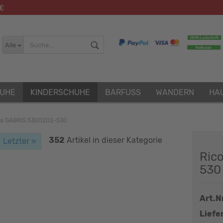
 €
Alle
UHE
KINDERSCHUHE
BARFUSS
WANDERN
HA
ta GABRIS 5300202-530
352
Artikel in dieser Kategorie
Letzter »
Konto erstellen
Ric
Passwort vergessen?
530
Art.Nr
Liefer