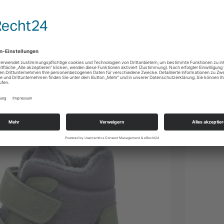
rrheimer Str. 43, 78166 Donaueschingen, Deutschland |
:
RICOSTA Schuhfabriken GmbH | Dürrheimer Str. 43, 78166
hland | shop@ricosta.de
Ansicht dieses Artikels