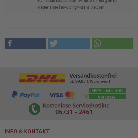
B.V. | Oude Kleesebaan 119, 6572 AK Berg en Dal,
Niederlande | invoicing@xsensible.com
INFO & KONTAKT